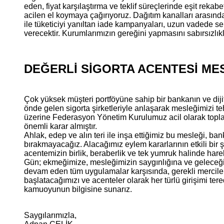
eden, fiyat karşılaştırma ve teklif süreçlerinde eşit rekab
acilen el koymaya çağırıyoruz. Dağıtım kanalları arasındak
ile tüketiciyi yanıltan iade kampanyaları, uzun vadede se
verecektir. Kurumlarımızın gereğini yapmasını sabırsızlık
DEĞERLİ SİGORTA ACENTESİ ME
Çok yüksek müşteri portföyüne sahip bir bankanın ve dijit
önde gelen sigorta şirketleriyle anlaşarak mesleğimizi t
üzerine Federasyon Yönetim Kurulumuz acil olarak toplan
önemli karar almıştır.
Ahlak, edep ve alın teri ile inşa ettiğimiz bu mesleği, bank
bırakmayacağız. Alacağımız eylem kararlarının etkili bir ş
acentemizin birlik, beraberlik ve tek yumruk halinde har
Gün; ekmeğimize, mesleğimizin saygınlığına ve geleceğ
devam eden tüm uygulamalar karşısında, gerekli mercile
başlatacağımızı ve acenteler olarak her türlü girişimi te
kamuoyunun bilgisine sunarız.
Saygılarımızla,