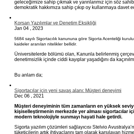
geleceğimize sahip çıkmak ve yarınlarımız için söz sahi
demokratik hakkımıza sahip çıkıp oy kullanmaya davet e
Korsan Yazılımlar ve Denetim Eksikliği
Jan
04
,
2023
5684 sayılı Sigortacılık kanununa göre Sigorta Acenteliği kuruluş
kaideler aranılan nitelikler bellidir.
Üniversitelerde bölümü olan, Kanunla belirlenmiş çerçev
denetimsizlik içinde ciddi kayıplar yaşadığını da kaçınılma
Bu anlam da;
Sigortacılar için yeni savaş alanı: Müşteri deneyimi
Dec
06
,
2021
Müşteri deneyiminin tüm zamanların en yüksek seviy
kişiselleştirmenin merkezde yer alması sigortacılar i
modern teknolojiyle sunmayı hayati hale getirdi.
Sigorta yazılım çözümleri sağlayıcısı Stelvio Avustraly
tüketicilerin artık ihtiyaçlarını tam olarak karşılayan hiz