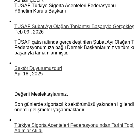
Adnan ÇELİK
TÜSAF Türkiye Sigorta Acenteleri Federasyonu
Yönetim Kurulu Başkanı
TÜSAF Şubat Ayı Olağan Toplantısı Başarıyla Gerçekleşti
Feb
09
,
2026
TÜSAF çatısı altında gerçekleştirilen Şubat Ayı Olağan 
Federasyonumuza bağlı Dernek Başkanlarımız ve tüm kurul
başarıyla tamamlanmıştır.
Sektör Duyurumuzdur!
Apr
18
,
2025
Değerli Meslektaşlarımız,
Son günlerde sigortacılık sektörümüzü yakından ilgilen
önemli gelişmeler yaşanmaktadır.
Türkiye Sigorta Acenteleri Federasyonu’ndan Tarihi Topl
Adımlar Atıldı