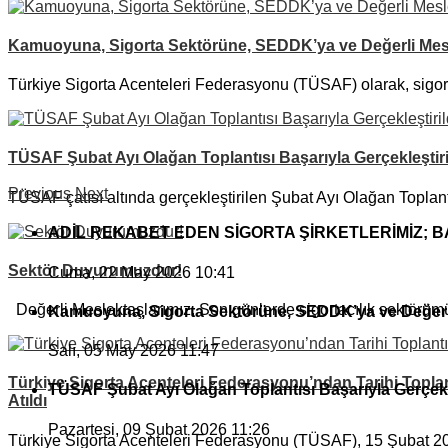
Kamuoyuna, Sigorta Sektörüne, SEDDK’ya ve Değerli Mesl
Türkiye Sigorta Acenteleri Federasyonu (TÜSAF) olarak, sigort
TÜSAF Şubat Ayı Olağan Toplantısı Başarıyla Gerçekleştiri
Previous
Next
TÜSAF çatısı altında gerçekleştirilen Şubat Ayı Olağan Toplantı
ADİL REKABET EDEN SİGORTA ŞİRKETLERİMİZ; 
Sektör Duyurumuzdur!
Cuma, 22 May 2026 10:41
Değerli Meslektaşlarımız, Son günlerde sigortacılık sektörümü
Kamuoyuna, Sigorta Sektörüne, SEDDK’ya ve Değerli
Salı, 05 May 2026 11:47
Türkiye Sigorta Acenteleri Federasyonu’ndan Tarihi Toplan
TÜSAF Şubat Ayı Olağan Toplantısı Başarıyla Gerçekle
Atıldı
Pazartesi, 09 Şubat 2026 11:26
Türkiye Sigorta Acenteleri Federasyonu (TÜSAF), 15 Şubat 202