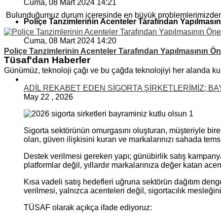
Cuma, 08 Mart 2024 14:21
Bulunduğumuz durum içeresinde en büyük problemlerimizden b
Poliçe Tanzimlerinin Acenteler Tarafından Yapılması
Cuma, 08 Mart 2024 14:20
Poliçe Tanzimlerinin Acenteler Tarafından Yapılmasının Ö
Tüsaf'dan Haberler
Günümüz, teknoloji çağı ve bu çağda teknolojiyi her alanda ku
ADİL REKABET EDEN SİGORTA ŞİRKETLERİMİZ; BA
May
22
,
2026
Sigorta sektörünün omurgasını oluşturan, müşteriyle bir
olan, güven ilişkisini kuran ve markalarınızı sahada temsi
Destek verilmesi gereken yapı; günübirlik satış kampanyal
platformlar değil, yıllardır markalarınıza değer katan acent
Kısa vadeli satış hedefleri uğruna sektörün dağıtım den
verilmesi, yalnızca acenteleri değil, sigortacılık mesleği
TÜSAF olarak açıkça ifade ediyoruz: