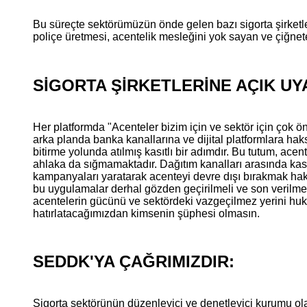
Bu süreçte sektörümüzün önde gelen bazı sigorta şirket
poliçe üretmesi, acentelik mesleğini yok sayan ve çiğnete
SİGORTA ŞİRKETLERİNE AÇIK UYA
Her platformda "Acenteler bizim için ve sektör için çok ön
arka planda banka kanallarına ve dijital platformlara ha
bitirme yolunda atılmış kasıtlı bir adımdır. Bu tutum, acent
ahlaka da sığmamaktadır. Dağıtım kanalları arasında kasıtl
kampanyaları yaratarak acenteyi devre dışı bırakmak haksı
bu uygulamalar derhal gözden geçirilmeli ve son verilmeli
acentelerin gücünü ve sektördeki vazgeçilmez yerini huk
hatırlatacağımızdan kimsenin şüphesi olmasın.
SEDDK'YA ÇAĞRIMIZDIR:
Sigorta sektörünün düzenleyici ve denetleyici kurumu o