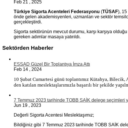
Feb
21
,
2025
Türkiye Sigorta Acenteleri Federasyonu
(
TÜSAF
), 1
önde gelen akademisyenleri, uzmanları ve sektör temsilcile
gerçekleştirdi.
Sigorta sektörünün mevcut durumu, karşı karşıya olduğu t
gereken adımlar masaya yatırıldı.
Sektörden Haberler
ESSAD Güzel Bir Toplantıya İmza Attı
Feb
14
,
2024
10 Şubat Cumartesi günü toplantımız Kütahya, Bilecik, 
den katılan meslektaşlarımızla başarılı bir şekilde yapılm
7 Temmuz 2023 tarihinde TOBB SAİK delege seçimleri y
Jun
19
,
2023
Değerli Sigorta Acentesi Meslektaşımız;
Bildiğiniz gibi 7 Temmuz 2023 tarihinde TOBB SAİK deleg