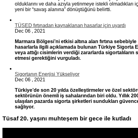
olduklarını ve daha azıyla yetinmeye istekli olmadıkları i
yeni bir “savaş alanına” dönüştüğünü belirtti.
TÜSED fırtınadan kaynaklanan hasarlar için uyardı
Dec
06
,
2021
Marmara Bölgesi’ni etkisi altına alan fırtına sebebiyl
hasarlarla ilgili açıklamada bulunan Türkiye Sigorta 
veya attığı cisimlerin verdiği zararlarda sigortalıların
etmesi gerektiğini vurguladı.
Sigortanın Enerjisi Yükseliyor
Dec
06
,
2021
Türkiye’de son 20 yılda özelleştirmeler ve özel sektörün
sektörünün önemli iş sahalarından biri oldu. Yıllık 2
ulaşılan pazarda sigorta şirketleri sundukları güvencel
sağlıyor.
Tüsaf 20. yaşını muhteşem bir gece ile kutladı