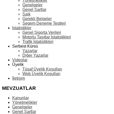
Yönetmelikler
Genelgeler
Genel Şartlar
Saik
Gerekli Belgeler
Segem Deneme Testleri
İstatistikler
Genel Sigorta Verileri
Motorlu Taşıtlar İstatistikleri
Trafik İstatistikleri
Serbest Kürsü
Yazarlar
Diğer Yazarlar
Videolar
Üyelik
Tüsaf Üyelik Koşulları
Web Üyelik Koşulları
İletişim
MEVZUATLAR
Kanunlar
Yönetmelikler
Genelgeler
Genel Şartlar