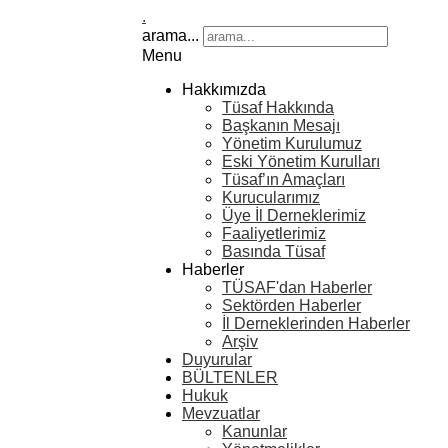
.
arama...
Menu
Hakkımızda
Tüsaf Hakkında
Başkanın Mesajı
Yönetim Kurulumuz
Eski Yönetim Kurulları
Tüsaf’ın Amaçları
Kurucularımız
Üye İl Derneklerimiz
Faaliyetlerimiz
Basında Tüsaf
Haberler
TÜSAF'dan Haberler
Sektörden Haberler
İl Derneklerinden Haberler
Arşiv
Duyurular
BÜLTENLER
Hukuk
Mevzuatlar
Kanunlar