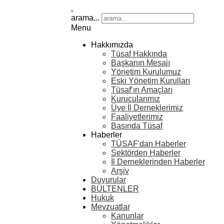
.
arama...
Menu
Hakkımızda
Tüsaf Hakkında
Başkanın Mesajı
Yönetim Kurulumuz
Eski Yönetim Kurulları
Tüsaf’ın Amaçları
Kurucularımız
Üye İl Derneklerimiz
Faaliyetlerimiz
Basında Tüsaf
Haberler
TÜSAF'dan Haberler
Sektörden Haberler
İl Derneklerinden Haberler
Arşiv
Duyurular
BÜLTENLER
Hukuk
Mevzuatlar
Kanunlar