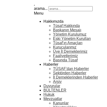
.
arama...
Menu
Hakkımızda
Tüsaf Hakkında
Başkanın Mesajı
Yönetim Kurulumuz
Eski Yönetim Kurulları
Tüsaf’ın Amaçları
Kurucularımız
Üye İl Derneklerimiz
Faaliyetlerimiz
Basında Tüsaf
Haberler
TÜSAF'dan Haberler
Sektörden Haberler
İl Derneklerinden Haberler
Arşiv
Duyurular
BÜLTENLER
Hukuk
Mevzuatlar
Kanunlar