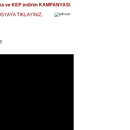
 imza ve KEP indirim KAMPANYASI
OSYAYA TIKLAYINIZ
.