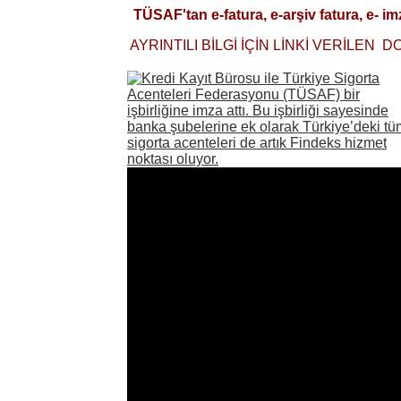
TÜSAF'tan e-fatura, e-arşiv fatura, e-
AYRINTILI BİLGİ İÇİN LİNKİ VERİLEN D