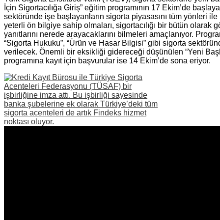
İçin Sigortacılığa Giriş” eğitim programının 17 Ekim’de başlaya
sektöründe işe başlayanların sigorta piyasasını tüm yönleri ile
yeterli ön bilgiye sahip olmaları, sigortacılığı bir bütün olarak 
yanıtlarını nerede arayacaklarını bilmeleri amaçlanıyor. Progra
“Sigorta Hukuku”, “Ürün ve Hasar Bilgisi” gibi sigorta sektörü
verilecek. Önemli bir eksikliği gidereceği düşünülen “Yeni Başla
programına kayıt için başvurular ise 14 Ekim’de sona eriyor.