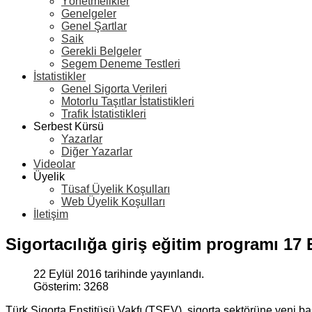
Yönetmelikler
Genelgeler
Genel Şartlar
Saik
Gerekli Belgeler
Segem Deneme Testleri
İstatistikler
Genel Sigorta Verileri
Motorlu Taşıtlar İstatistikleri
Trafik İstatistikleri
Serbest Kürsü
Yazarlar
Diğer Yazarlar
Videolar
Üyelik
Tüsaf Üyelik Koşulları
Web Üyelik Koşulları
İletişim
Sigortacılığa giriş eğitim programı 17
22 Eylül 2016 tarihinde yayınlandı.
Gösterim: 3268
Türk Sigorta Enstitüsü Vakfı (TSEV), sigorta sektörüne yeni ba